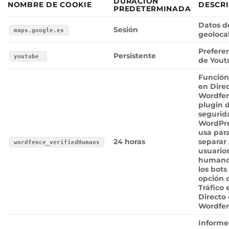
DURACIÓN
NOMBRE DE COOKIE
DESCR
PREDETERMINADA
Datos d
Sesión
maps.google.es
geoloca
Prefere
Persistente
youtube
de Yout
Función
en Dire
Wordfen
plugin 
segurid
WordPre
usa par
24 horas
separar 
wordfence_verifiedHumans
usuario
humano
los bots
opción 
Tráfico 
Directo
Wordfen
Informe