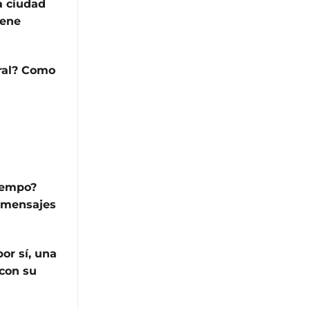
a ciudad
iene
ural? Como
iempo?
r mensajes
or sí, una
 con su