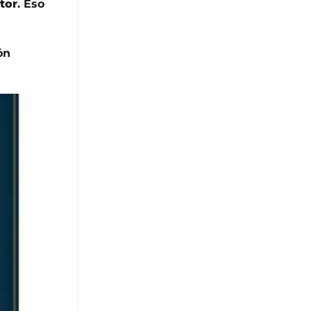
tor
. Eso
ón