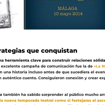
rategias que conquistan
na herramienta clave para construir relaciones sólida
a excelente campaña de comunicación fue la de
«La N
on una historia incluso antes de que sucediera el eve
un auténtico cuento. Consiguieron conexión y crear ex
a también ha sabido sorprender al público mucho an
la nueva temporada teatral como si festejaras el as