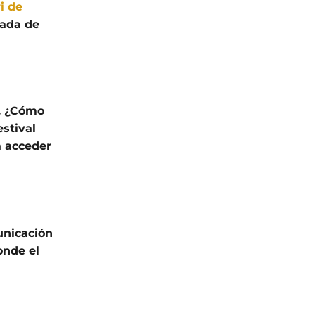
i de
gada de
. ¿Cómo
estival
a acceder
unicación
onde el
n