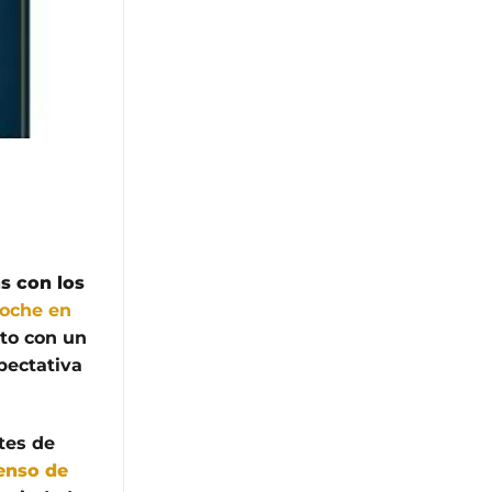
s con los
oche en
nto con un
pectativa
tes de
censo de