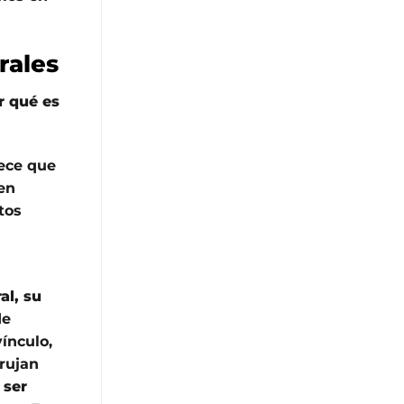
rales
r qué es
rece que
 en
tos
al, su
de
ínculo,
rujan
 ser