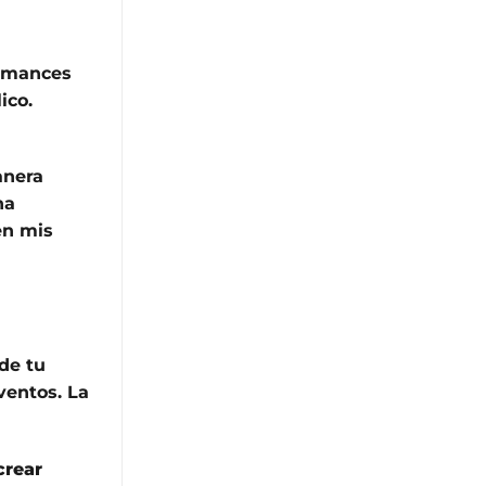
ormances
ico.
anera
na
en mis
 de tu
ventos. La
crear